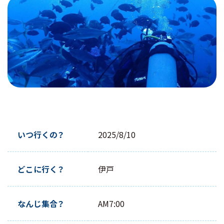
店舗・アクセス
お問い合わせ
採用情報
メンバーログイン
いつ行くの？
2025/8/10
無料説明会に行く
どこに行く？
伊戸
LINE で問い合わせる
なんじ集合？
AM7:00