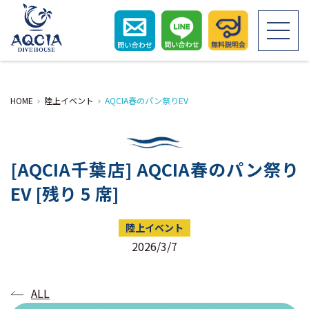
HOME
HOME
陸上イベント
AQCIA春のパン祭りEV
初めての方へ
[AQCIA千葉店] AQCIA春のパン祭り
ライセンス取得
EV [残り 5 席]
ダイビングツアー
陸上イベント
2026/3/7
お客さまの声
ALL
スタッフ紹介