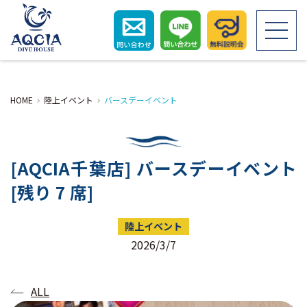
HOME
HOME
陸上イベント
バースデーイベント
初めての方へ
[AQCIA千葉店] バースデーイベント
ライセンス取得
[残り 7 席]
ダイビングツアー
陸上イベント
2026/3/7
お客さまの声
ALL
スタッフ紹介