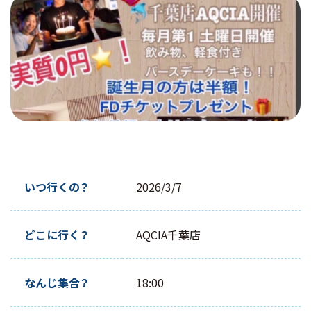
店舗・アクセス
お問い合わせ
採用情報
メンバーログイン
いつ行くの？
2026/3/7
無料説明会に行く
どこに行く？
AQCIA千葉店
LINE で問い合わせる
なんじ集合？
18:00